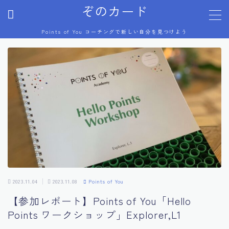
ぞのカード
Points of You コーチングで新しい自分を見つけよう
MENU
プロフィール
Points of You
コーチング体験談
美術展
2023.11.04
2023.11.08
Points of You
芸術祭
【参加レポート】Points of You「Hello
Points ワークショップ」Explorer,L1
ジブリ